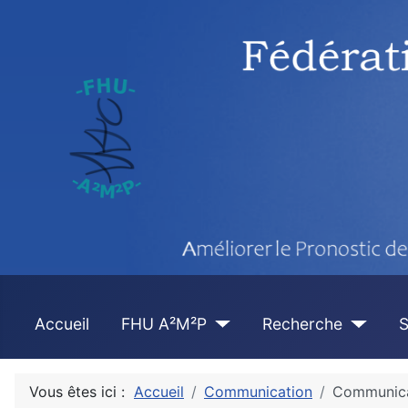
Accueil
FHU A²M²P
Recherche
S
Vous êtes ici :
Accueil
Communication
Communica