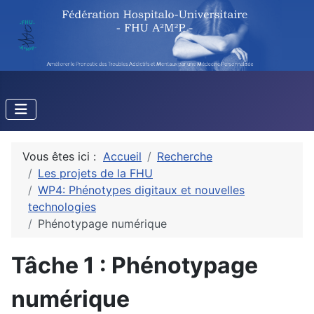
Vous êtes ici :
Accueil
Recherche
Les projets de la FHU
WP4: Phénotypes digitaux et nouvelles
technologies
Phénotypage numérique
Tâche 1 : Phénotypage
numérique