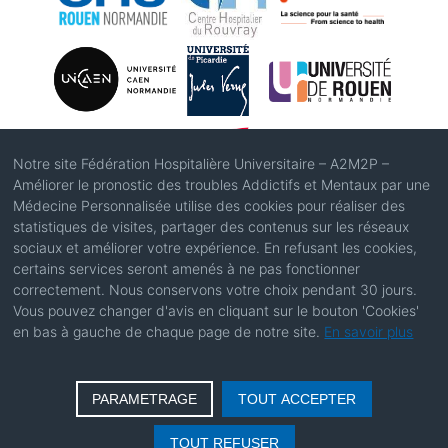
Notre site Fédération Hospitalière Universitaire – A2M2P –
Améliorer le pronostic des troubles Addictifs et Mentaux par une
Médecine Personnalisée utilise des cookies pour réaliser des
Suivez-nous sur Twitter/X :
statistiques de visites, partager des contenus sur les réseaux
sociaux et améliorer votre expérience. En refusant les cookies,
certains services seront amenés à ne pas fonctionner
correctement. Nous conservons votre choix pendant 30 jours.
Vous pouvez changer d'avis en cliquant sur le bouton 'Cookies'
en bas à gauche de chaque page de notre site.
En savoir plus
Site hébergé par Cyceron
PARAMETRAGE
TOUT ACCEPTER
TOUT REFUSER